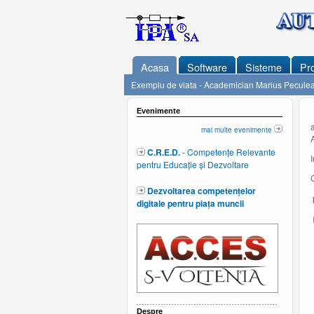
Acasa
Software
Sisteme
Pro
Exemplu de viata - Academician Marius Pecule
Evenimente
mai multe evenimente
C.R.E.D.
- Competențe Relevante
pentru Educație și Dezvoltare
Dezvoltarea competențelor
I
digitale pentru piața muncii
I
Despre