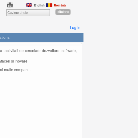
English
Română
Log In
ations
a activitati de cercetare-dezvoltare, software,
faceri si inovare.
mai multe companii.