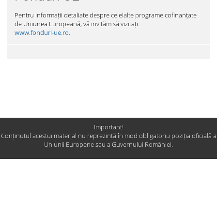
Pentru informații detaliate despre celelalte programe cofinanțate
de Uniunea Europeană, vă invităm să vizitați
www.fonduri-ue.ro.
Important!
Conținutul acestui material nu reprezintă în mod obligatoriu poziția oficială a
Uniunii Europene sau a Guvernului României.