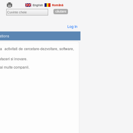
English
Română
Log In
ations
a activitati de cercetare-dezvoltare, software,
faceri si inovare.
mai multe companii.