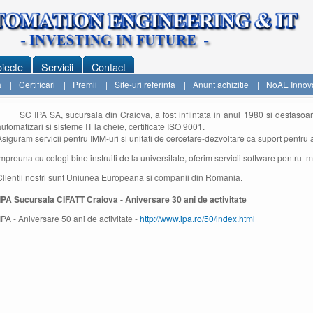
iecte
Servicii
Contact
a
|
Certificari
|
Premii
|
Site-uri referinta
|
Anunt achizitie
|
NoAE Innov
SC IPA SA, sucursala din Craiova, a fost infiintata in anul 1980 si desfasoar
automatizari si sisteme IT la cheie, certificate ISO 9001.
Asiguram servicii pentru IMM-uri si unitati de cercetare-dezvoltare ca suport pentru a
Impreuna cu colegi bine instruiti de la universitate, oferim servicii software pentru 
Clientii nostri sunt Uniunea Europeana si companii din Romania.
PA Sucursala CIFATT Craiova - Aniversare 30 ani de activitate
PA - Aniversare 50 ani de activitate -
http://www.ipa.ro/50/index.html