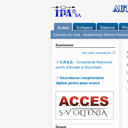
Acasa
Software
Sisteme
Pro
Exemplu de viata - Academician Marius Pecule
Evenimente
mai multe evenimente
C.R.E.D.
- Competențe Relevante
pentru Educație și Dezvoltare
Dezvoltarea competențelor
I
digitale pentru piața muncii
I
Despre