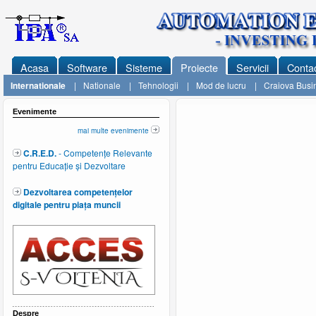
Acasa
Software
Sisteme
Proiecte
Servicii
Conta
Internationale
|
Nationale
|
Tehnologii
|
Mod de lucru
|
Craiova Busin
Evenimente
mai multe evenimente
C.R.E.D.
- Competențe Relevante
pentru Educație și Dezvoltare
Dezvoltarea competențelor
digitale pentru piața muncii
Despre