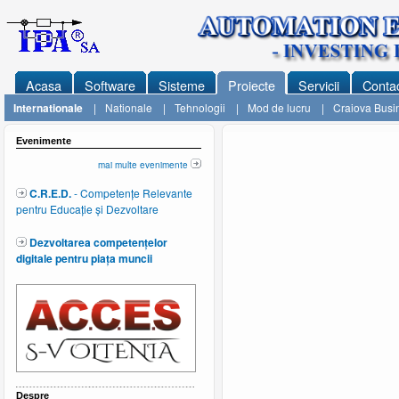
Acasa
Software
Sisteme
Proiecte
Servicii
Conta
Internationale
|
Nationale
|
Tehnologii
|
Mod de lucru
|
Craiova Busin
Evenimente
mai multe evenimente
C.R.E.D.
- Competențe Relevante
pentru Educație și Dezvoltare
Dezvoltarea competențelor
digitale pentru piața muncii
Despre