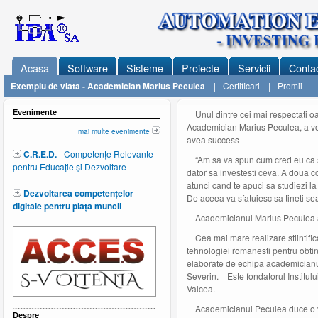
Acasa
Software
Sisteme
Proiecte
Servicii
Conta
Exemplu de viata - Academician Marius Peculea
|
Certificari
|
Premii
|
Evenimente
Unul dintre cei mai respectati oam
Academician Marius Peculea, a vor
mai multe evenimente
avea success
C.R.E.D.
- Competențe Relevante
“Am sa va spun cum cred eu ca se po
pentru Educație și Dezvoltare
dator sa investesti ceva. A doua con
atunci cand te apuci sa studiezi la 
Dezvoltarea competențelor
De aceea va sfatuiesc sa tineti s
digitale pentru piața muncii
Academicianul Marius Peculea a
Cea mai mare realizare stiintifica
tehnologiei romanesti pentru obti
elaborate de echipa academicianu
Severin. Este fondatorul Institul
Valcea.
Academicianul Peculea duce o viat
Despre