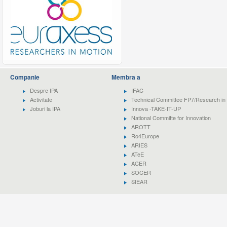
Companie
Membra a
Despre IPA
IFAC
Activitate
Technical Committee FP7/Research in 
Joburi la IPA
Innova -TAKE-IT-UP
National Committe for Innovation
AROTT
Ro4Europe
ARIES
ATeE
ACER
SOCER
SIEAR